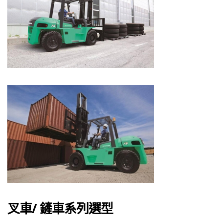
叉車/ 鏟車系列選型