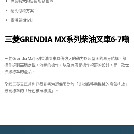
專業強大的售後服務團隊
精明付款方案
靈活貨期安排
三菱GRENDIA MX系列柴油叉車6-7噸
三菱Grendia Mx系列柴油叉車具備強大的動力以及堅固的車身結構，讓
操作達到高穩定性。流暢的操作，以及有廣闊操作視野的設計，是一款世
界級標準的產品。
全線三菱叉車系列已得到香港環保署對於「非道路移動機械的廢氣排放」
最高標準的「綠色核准標纖」。