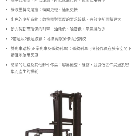
靜液壓轉向尾擔：轉向更輕、速度更快
出色的冷卻系統：散熱器對寬度的要求較低、有效冷卻面積更大
動力強勁而環保的引擎：油耗低、噪音低、尾氣排放少
2前速及2後速波箱：可按實際操作情況調校
雙剎車踏板(正常剎車及微動剎車)：微動剎車可令操作員在狹窄空間下
精確地使用叉車
簡潔的油路及其他部件佈局：容易檢查、維修，並減低因佈局過於密
集而產生的損耗