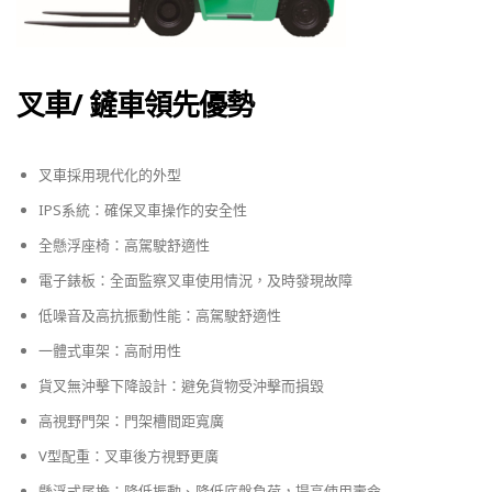
叉車/ 鏟車領先優勢
叉車採用現代化的外型
IPS系統：確保叉車操作的安全性
全懸浮座椅：高駕駛舒適性
電子錶板：全面監察叉車使用情況，及時發現故障
低噪音及高抗振動性能：高駕駛舒適性
一體式車架：高耐用性
貨叉無沖擊下降設計：避免貨物受沖擊而損毀
高視野門架：門架槽間距寬廣
V型配重：叉車後方視野更廣
懸浮式尾擔：降低振動、降低底盤負荷，提高使用壽命