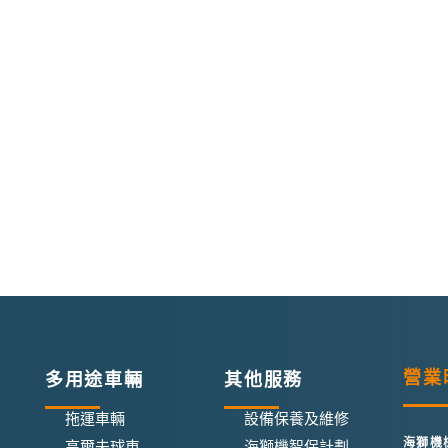
營業
多用途車輛
其他服務
拖運車輛
設備保養及維修
海獅機
高爾夫球車
海獅機智保計劃