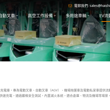
電郵我們:
sales@haish
自動叉車
高空工作設備
多用途車輛
EV流
型的移動儲能充電庫，專為電動叉車、自動叉車（AGV）、機場拖運車及電動私家車提
快速充電，通過嚴格安全測試，內置滅火系統，適合倉庫、物流及機場等場景