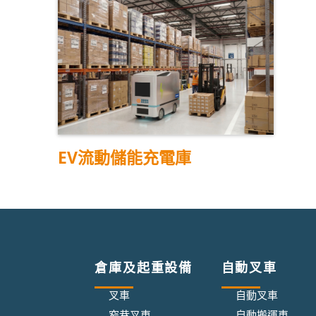
EV流動儲能充電庫
倉庫及起重設備
自動叉車
叉車
自動叉車
窄巷叉車
自動搬運車